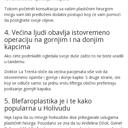
Tokom početnih konsultacija sa vašim plastičnim hirurgom
mogu vam biti predloženi dodatni postupci koji će vam pomoći
da postignete svoje ciljeve.
4. Većina ljudi obavlja istovremeno
operaciju na gornjim i na donjim
kapcima
Ako ćete podmladiti ogledala svoje duše zašto to ne biste uradili
u tandemu.
Doktor La Trenta ističe da većina pacijenata više voli da
istovremeno operiše i gornje i donje kapke. S druge strane, oni
koji se odluče samo za jednu vrstu liftinga obično preferiraju
podizanje gornjih kapaka.
5. Blefaroplastika je i te kako
popularna u Holivudu
Nije tajna da su mnoge holivudske dive pribegavale uslugama
plastičnih hirurga. Pouzdano se zna da su Anđelina Džoli, Gvinet