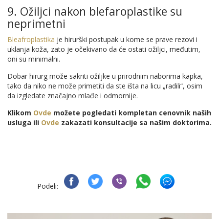
9. Ožiljci nakon blefaroplastike su
neprimetni
Bleafroplastika
je hirurški postupak u kome se prave rezovi i
uklanja koža, zato je očekivano da će ostati ožiljci, međutim,
oni su minimalni.
Dobar hirurg može sakriti ožiljke u prirodnim naborima kapka,
tako da niko ne može primetiti da ste išta na licu „radili“, osim
da izgledate značajno mlađe i odmornije.
Klikom
Ovde
možete pogledati kompletan cenovnik naših
usluga ili
Ovde
zakazati konsultacije sa našim doktorima.
Podeli: