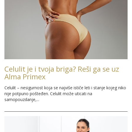
Celulit je i tvoja briga? Reši ga se uz
Alma Primex
Celulit – nesigurnost koja se najviše ističe leti i stanje kojeg niko
nije potpuno pošteđen. Celulit može uticati na
samopouzdanje,...