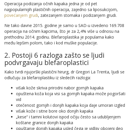
Operacija podizanja očnih kapaka jedna je od pet
najpopularnijih plastičnih operacija, zajedno sa liposukcijom,
povećanjem grudi
, zatezanjem stomaka i podizanjem grudi.
Ne tako davne 2015. godine je samo u SAD-u izvedeno 169.708
operacija na očnim kapcima, što je za 2,4% više u odnosu na
prethodnu 2014. godinu. Blefaroplastika je popularna kako
među lepšim polom, tako i kod muške populacije.
2. Postoji 6 razloga zašto se ljudi
podvrgavaju blefaroplastici
Kako tvrdi njujorški plastični hirurg, dr Gregori La Trenta, ljudi se
odlučuju za blefaroplastiku iz sledećih razloga:
višak kože skriva prirodni nabor gornjih kapaka
opuštena koža koja visi sa gornjih kapaka može pogoršati
vid
otečenost gornjih i donjih kapaka koja daje umoran izgled
višak kože i sitne bore oko donjih kapaka
„kese“ i tamni kolutovi ispod očiju često sa udubljenjem
koštane granice donjih kapaka
opuštanje donjih kapaka usled čega je vidljiv obojeni deo