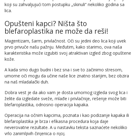
koji su zahvaljujući tom postupku „skinuli“ nekoliko godina sa
lica.
Opušteni kapci? Ništa što
blefaroplastika ne može da reši!
Magentizam, šarm, privlačnost. Oči su jedini deo lica koji uvek
prvo privuče našu pažnju. Međutim, kako starimo, ova naša
karakteristika može izgubiti svoj atraktivan izgled zbog opuštene
kože.
A kada smo dugo budni i bez sna i sve to začinimo stresom,
umorne oči mogu da učine naše lice znatno starijim, bez obzira
na naš mladalački duh.
Dobra vest je da ako vam je dosta umornog izgleda svog lica i
želite da izgledate sveže, mlađe i privlačnije, rešenje može biti
blefaroplastika, odnosno operacija kapaka.
Operacija na očnim kapcima, poznata i kao podizanje kapaka ili
blefaroplastika je brza i efikasna procedura koja daje
neverovatne rezultate. A u nastavku teksta saznaćete nekoliko
vrlo zanimljivih činjenica o njoj.