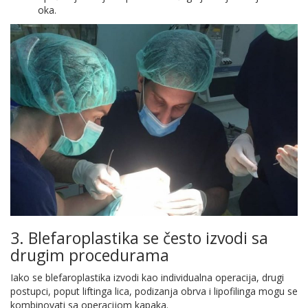
oka.
3. Blefaroplastika se često izvodi sa
drugim procedurama
Iako se blefaroplastika izvodi kao individualna operacija, drugi
postupci, poput liftinga lica, podizanja obrva i lipofilinga mogu se
kombinovati sa operacijom kapaka.