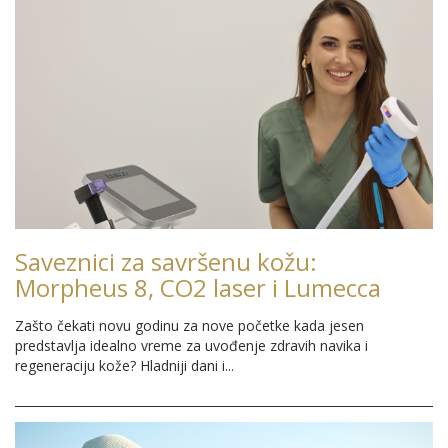
Saveznici za savršenu kožu:
Morpheus 8, CO2 laser i Lumecca
Zašto čekati novu godinu za nove početke kada jesen
predstavlja idealno vreme za uvođenje zdravih navika i
regeneraciju kože? Hladniji dani i...