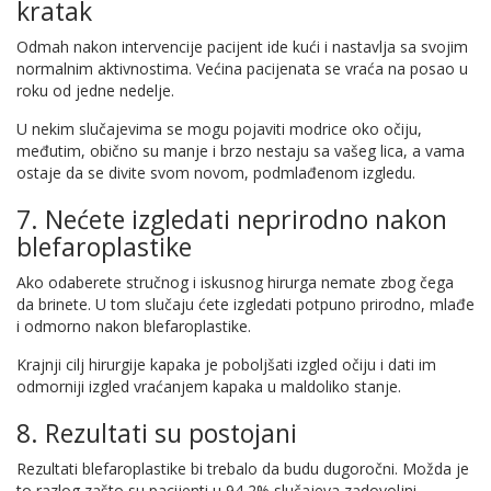
kratak
Odmah nakon intervencije pacijent ide kući i nastavlja sa svojim
normalnim aktivnostima. Većina pacijenata se vraća na posao u
roku od jedne nedelje.
U nekim slučajevima se mogu pojaviti modrice oko očiju,
međutim, obično su manje i brzo nestaju sa vašeg lica, a vama
ostaje da se divite svom novom, podmlađenom izgledu.
7. Nećete izgledati neprirodno nakon
blefaroplastike
Ako odaberete stručnog i iskusnog hirurga nemate zbog čega
da brinete. U tom slučaju ćete izgledati potpuno prirodno, mlađe
i odmorno nakon blefaroplastike.
Krajnji cilj hirurgije kapaka je poboljšati izgled očiju i dati im
odmorniji izgled vraćanjem kapaka u maldoliko stanje.
8. Rezultati su postojani
Rezultati blefaroplastike bi trebalo da budu dugoročni. Možda je
to razlog zašto su pacijenti u 94,2% slučajeva zadovoljni