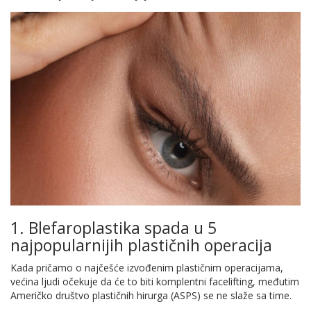
1. Blefaroplastika spada u 5
najpopularnijih plastičnih operacija
Kada pričamo o najčešće izvođenim plastičnim operacijama,
većina ljudi očekuje da će to biti komplentni facelifting, međutim
Američko društvo plastičnih hirurga (ASPS) se ne slaže sa time.