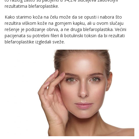
rezultatima blefaroplastike.
Kako starimo koža na čelu može da se opusti i nabora što
rezultira viškom kože na gornjem kapku, ali u ovom slučaju
rešenje je podizanje obrva, a ne druga blefaroplastika. Većini
pacijenata su potrebni fileri ili botulinski toksin da bi rezultati
blefaroplastike izgledali sveže.