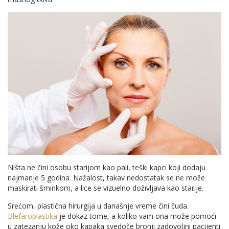
Ništa ne čini osobu starijom kao pali, teški kapci koji dodaju
najmanje 5 godina. Nažalost, takav nedostatak se ne može
maskirati šminkom, a lice se vizuelno doživljava kao starije.
Srećom, plastična hirurgija u današnje vreme čini čuda.
Blefaroplastika
je dokaz tome, a koliko vam ona može pomoći
u zatezanju kože oko kapaka svedoče bronji zadovoljni pacijenti