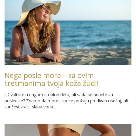
Nega posle mora – za ovim
tretmanima tvoja koža žudi!
Uživali ste u dugom i toplom letu, ali sada se brinete za
posledice? Znamo da more i sunce pružaju predivan osećaj, ali
sunčevi zraci, slana voda...