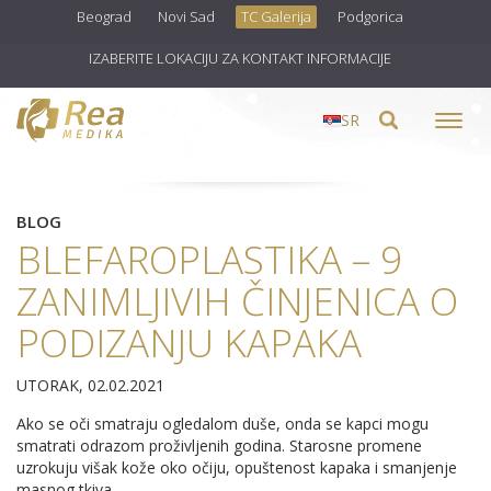
Beograd
Novi Sad
TC Galerija
Podgorica
IZABERITE LOKACIJU ZA KONTAKT INFORMACIJE
SR
Toggl
navig
BLOG
BLEFAROPLASTIKA – 9
ZANIMLJIVIH ČINJENICA O
PODIZANJU KAPAKA
UTORAK, 02.02.2021
Ako se oči smatraju ogledalom duše, onda se kapci mogu
smatrati odrazom proživljenih godina. Starosne promene
uzrokuju višak kože oko očiju, opuštenost kapaka i smanjenje
masnog tkiva.