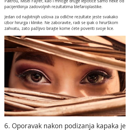
Paltrou, Mišel Fajfer, kao i mnoge druge lepotice samo neke od
pacijentkinja zadovoljnih rezultatima blefaroplastike.
Jedan od najbitnijih uslova za odlične rezultate jeste svakako
izbor hirurga i klinike. Ne zaboravite, radi se ipak o hirurškom
zahvatu, zato pažljivo birajte kome ćete poveriti svoje lice.
6. Oporavak nakon podizanja kapaka je